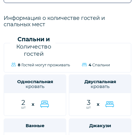
городе Калкан, ждет вас, чтобы подарить вам и вашим
близким незабываемые впечатления от отдыха.
Информация о количестве гостей и
спальных мест
Спальни и
Количество
гостей
8
Гостей могут проживать
4
Спальни
Односпальная
Двуспальная
кровать
кровать
2
3
x
x
шт
шт
Ванные
Джакузи