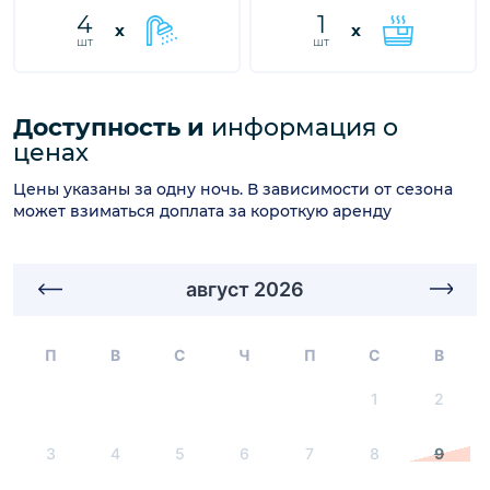
4
1
x
x
шт
шт
Доступность и
информация о
ценах
Цены указаны за одну ночь. В зависимости от сезона
может взиматься доплата за короткую аренду
август 2026
П
В
С
Ч
П
С
В
1
2
3
4
5
6
7
8
9