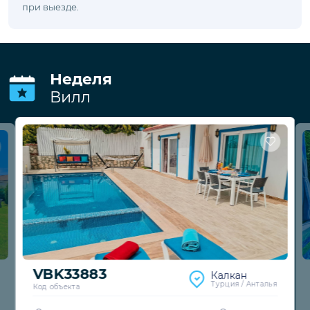
при выезде.
Неделя
Вилл
VBK33883
Калкан
Турция / Анталья
Код объекта