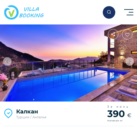
За ночь
Калкан
390
€
Турция / Анталья
Начиная от