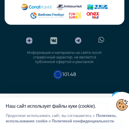
Информация и материалы на сайте носят
справочный характер, не являются
публичной офертой и рекламой.
101.48
Пользовательское соглашение
Политика использования cookie
Наш сайт использует файлы куки (cookie).
Политика конфиденциальности
Продолжая использовать сайт, вы соглашаетесь с
Политикой
Политика обработки персональных данных
использования cookie
и
Политикой конфиденциальности.
Согласие на обработку персональных данных