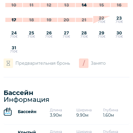
10
11
12
13
14
15
16
22
23
17
18
19
20
21
710€
710€
24
25
26
27
28
29
30
710€
710€
710€
710€
710€
710€
710€
31
710€
/
Предварительная бронь
Занято
Бассейн
Информация
Длина
Ширина
Глубина
Бассейн
3.90м
9.90м
1.60м
Длина
Ширина
Глубина
Крытый