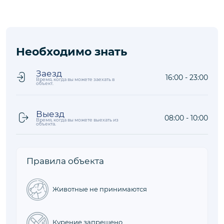
Расположение
Что рядом
на карте
Расстояния до объекта рассчитываются по прямой
Аэропорт
121,0 км
Оживленный район
0,6 км
Море/Пляж
1,1 км
Магазин
0,2 км
Ресторан
0,2 км
Необходимо знать