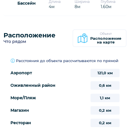
17
18
19
20
21
22
23
27
28
29
30
24
25
26
530€
530€
530€
530€
31
530€
/
Предварительная бронь
Занято
Бассейн
Информация
Длина
Ширина
Глубина
Бассейн
4м
8м
1.60м
Расположение
Объект