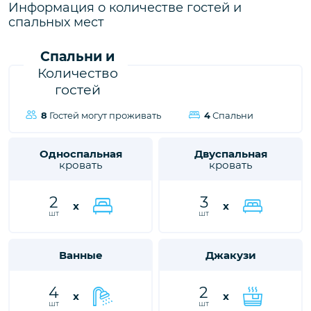
городе Калкан, ждет вас, чтобы подарить вам и вашим
Информация о количестве гостей и
близким незабываемые впечатления от отдыха.
спальных мест
Спальни и
Количество
гостей
8
Гостей могут проживать
4
Спальни
Односпальная
Двуспальная
кровать
кровать
2
3
x
x
шт
шт
Ванные
Джакузи
4
2
x
x
шт
шт