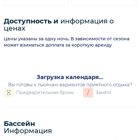
Доступность и
информация о
ценах
Цены указаны за одну ночь. В зависимости от сезона
может взиматься доплата за короткую аренду
август 2026
П
В
С
Ч
П
С
В
1
2
8
9
3
4
5
6
7
530€
530€
10
11
12
13
14
15
16
530€
530€
530€