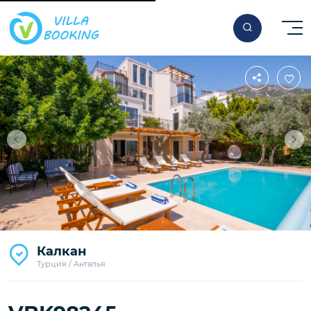
За ночь
Калкан
330
€
Турция / Анталья
Начиная от