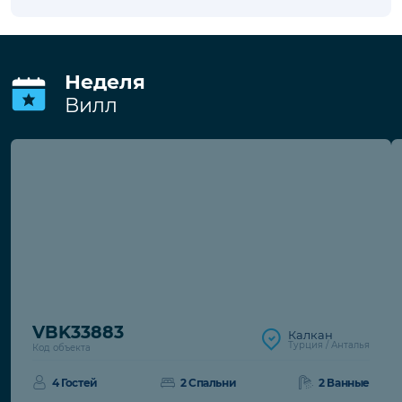
В стоимость входит
Wi-Fi
Обслуживание бассейна
Электро/водо/газоснабжение
Обслуживание сада
Депозит
Депозит за порчу имущества
97€
€. При
отсутствии повреждений возвращается
при выезде.
Неделя
Вилл