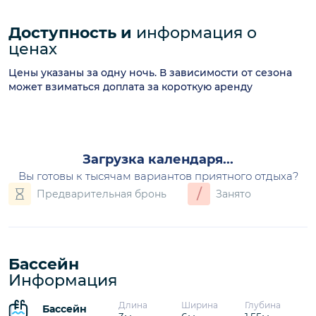
Доступность и
информация о
ценах
Цены указаны за одну ночь. В зависимости от сезона
может взиматься доплата за короткую аренду
август 2026
П
В
С
Ч
П
С
В
1
2
3
4
5
6
7
8
9
10
11
12
13
14
15
16