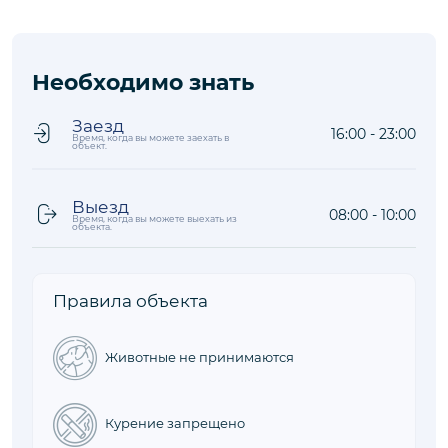
Расстояния до объекта рассчитываются по прямой
Аэропорт
122,2 км
Оживленный район
1,8 км
Море/Пляж
0,3 км
Магазин
0,2 км
Ресторан
0,1 км
Необходимо знать