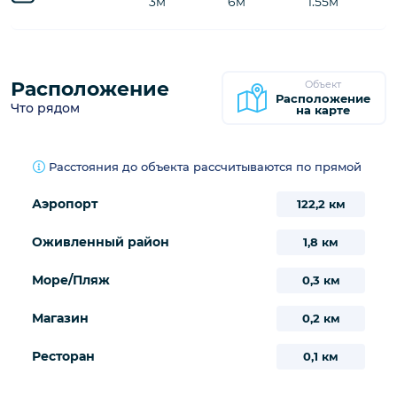
17
18
19
20
21
22
23
30
24
25
26
27
28
29
570€
31
570€
/
Предварительная бронь
Занято
Бассейн
Информация
Длина
Ширина
Глубина
Бассейн
3м
6м
1.55м
Расположение
Объект
Расположение
Что рядом
на карте