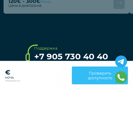
Наш сайт использует файлы куки (cookie).
Продолжая использовать сайт, вы соглашаетесь с
Политикой
использования cookie
и
Политикой конфиденциальности.
VBK33883
Калкан
160€
Турция / Анталья
Код объекта
Проверить
СОГЛАСЕН
ночь
доступность
Начиная от
4 Гостей
2 Спальни
2 Ванные
120€ - 300€
/Ночь
Цена в диапазоне