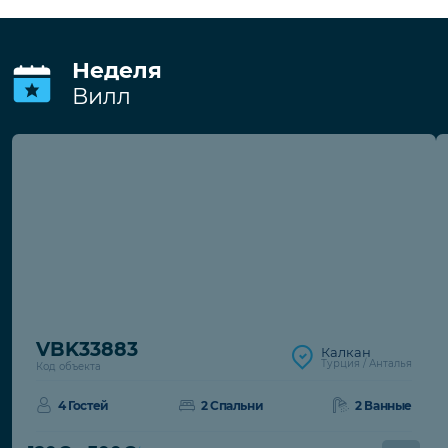
В стоимость входит
Wi-Fi
Обслуживание бассейна
Электро/водо/газоснабжение
Обслуживание сада
Депозит
Депозит за порчу имущества
291€
€. При
отсутствии повреждений возвращается
при выезде.
Неделя
Вилл