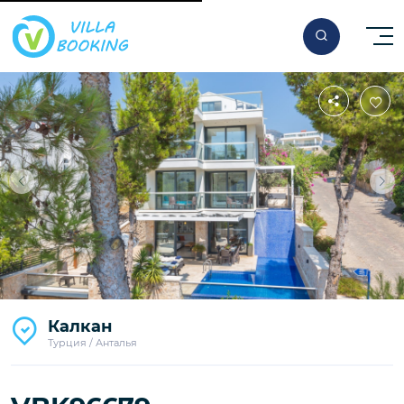
За ночь
Калкан
160
€
Турция / Анталья
Начиная от