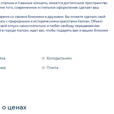
3 спальни и 3 ванные комнаты, имеется достаточное пространство
Кроме того, современное и стильное оформление сделает ваш
 время со своими близкими и друзьями. Вы можете сделать свой
сь с природными и историческими красотами Калкан. Объект
 свой отпуск самостоятельно и любят свободу передвижения.
в городе Калкан, ждет вас, чтобы подарить вам и вашим близким
йка
Холодильник
нер
Плита
о ценах