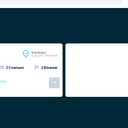
Калкан
Турция / Анталья
2 Спальни
2 Ванные
Ночь