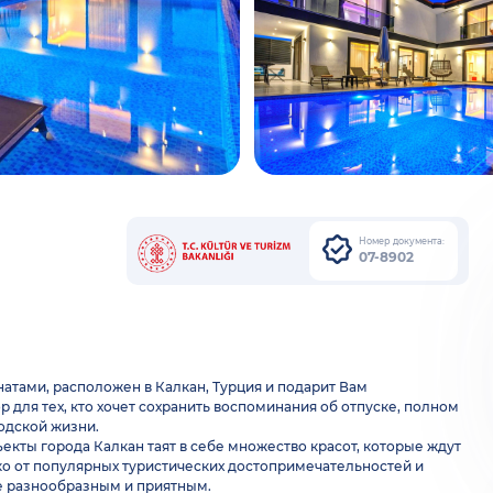
Номер документа:
07-8902
мнатами, расположен в Калкан, Турция и подарит Вам
для тех, кто хочет сохранить воспоминания об отпуске, полном
одской жизни.
екты города Калкан таят в себе множество красот, которые ждут
еко от популярных туристических достопримечательностей и
е разнообразным и приятным.