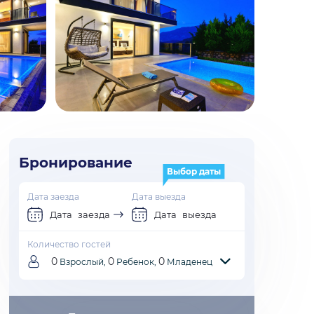
Бронирование
Выбор даты
Дата заезда
Дата выезда
Дата заезда
Дата выезда
Количество гостей
0
0
0
Взрослый,
Ребенок,
Младенец