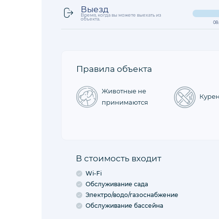
Выезд
Время, когда вы можете выехать из
объекта.
08
Правила объекта
Животные не
Куре
принимаются
В стоимость входит
Wi-Fi
Обслуживание сада
Электро/водо/газоснабжение
Обслуживание бассейна