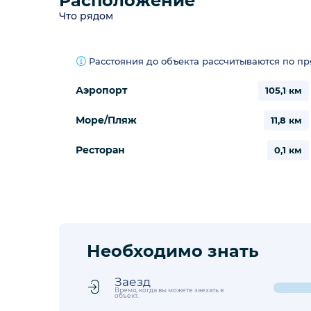
Расположение
Что рядом
Расстояния до объекта рассчитываются по п
Аэропорт
105,1 км
Море/Пляж
11,8 км
Ресторан
0,1 км
Необходимо знать
Заезд
Время, когда вы можете заехать в
объект.