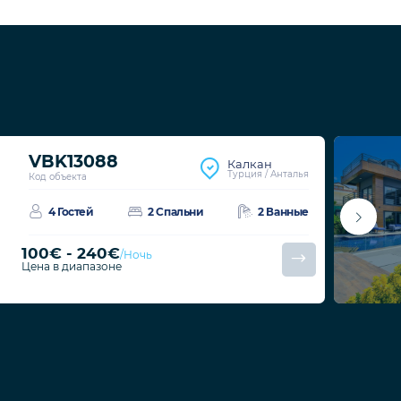
VBK13088
Калкан
Турция / Анталья
Код объекта
4 Гостей
2 Спальни
2 Ванные
100€ - 240€
/Ночь
Цена в диапазоне