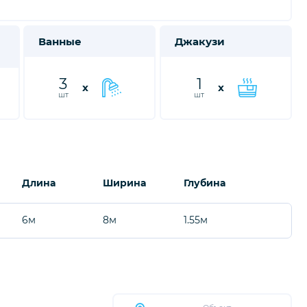
Ванные
Джакузи
3
1
x
x
шт
шт
Длина
Ширина
Глубина
6м
8м
1.55м