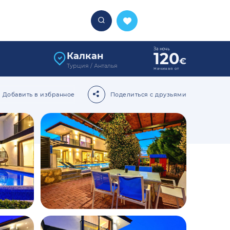
За ночь
120
Калкан
€
Турция / Анталья
Начиная от
Добавить в избранное
Поделиться с друзьями