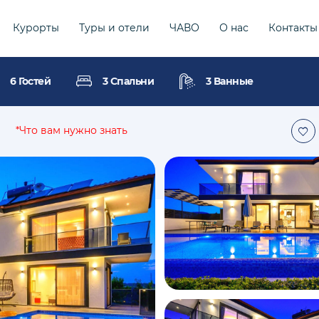
Курорты
Туры и отели
ЧАВО
О нас
Контакты
6 Гостей
3 Спальни
3 Ванные
*Что вам нужно знать