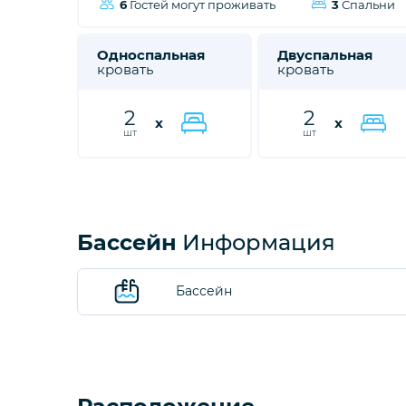
6
Гостей могут проживать
3
Спальни
Односпальная
Двуспальная
кровать
кровать
2
2
x
x
шт
шт
Бассейн
Информация
Бассейн