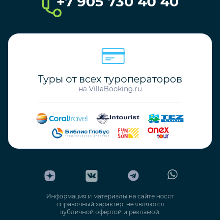
VBK33883
Калкан
Турция / Анталья
Код объекта
4 Гостей
2 Спальни
2 Ванные
120€ - 300€
/Ночь
Цена в диапазоне
Поддержка
+7 905 730 40 40