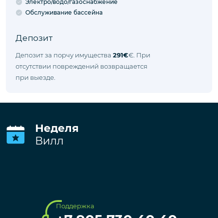
Обслуживание сада
Электро/водо/газоснабжение
Обслуживание бассейна
Депозит
Депозит за порчу имущества
291€
€. При
отсутствии повреждений возвращается
при выезде.
Неделя
Вилл