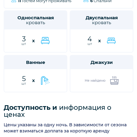
3
4
x
x
шт
шт
Ванные
Джакузи
5
x
Не найдено
шт
Доступность и
информация о
ценах
Цены указаны за одну ночь. В зависимости от сезона
может взиматься доплата за короткую аренду
Загрузка календаря...