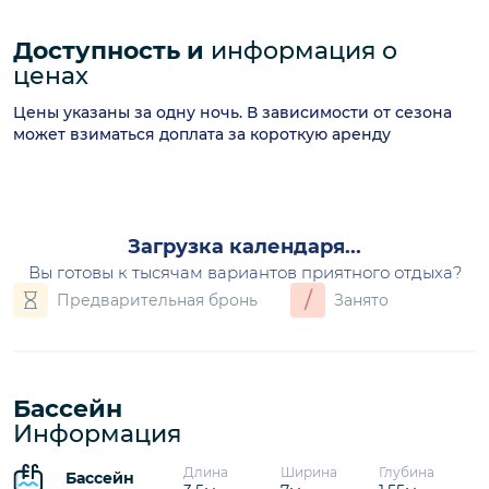
Доступность и
информация о
ценах
Цены указаны за одну ночь. В зависимости от сезона
может взиматься доплата за короткую аренду
август 2026
П
В
С
Ч
П
С
В
1
2
7
8
9
3
4
5
6
430€
430€
430€
10
11
12
13
14
15
16
430€
430€
430€
430€
430€
430€
430€
17
18
19
20
21
22
23