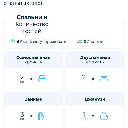
городе Олюдениз, ждет вас, чтобы подарить вам и вашим
спальных мест
близким незабываемые впечатления от отдыха.
Спальни и
Количество
гостей
6
Гостей могут проживать
3
Спальни
Односпальная
Двуспальная
кровать
кровать
2
2
x
x
шт
шт
Ванные
Джакузи
3
1
x
x
шт
шт