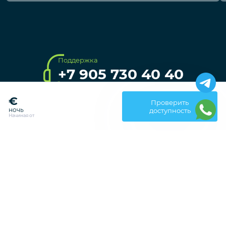
VBK33883
Калкан
200€
Турция / Анталья
Код объекта
Проверить
ночь
доступность
Начиная от
4 Гостей
2 Спальни
2 Ванные
120€ - 300€
/Ночь
Наш сайт использует файлы куки (cookie).
Цена в диапазоне
Продолжая использовать сайт, вы соглашаетесь с
Политикой
использования cookie
и
Политикой конфиденциальности.
СОГЛАСЕН
Поддержка