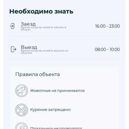
Расстояния до объекта рассчитываются по прямой
Оживленный район
2,6 км
Море/Пляж
6,1 км
Магазин
2,6 км
Ресторан
1,7 км
Необходимо знать
Заезд
16:00 - 23:00
Время, когда вы можете заехать в
объект.