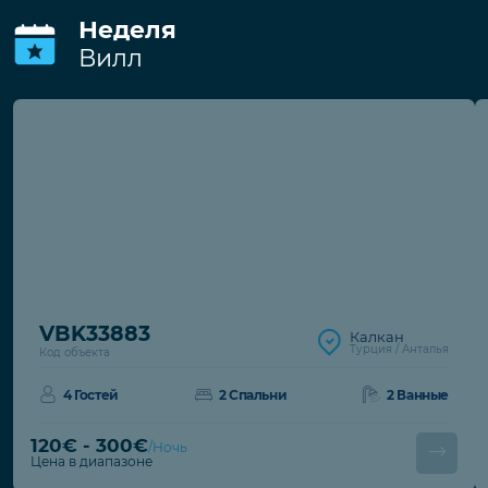
В стоимость входит
Wi-Fi
Обслуживание сада
Электро/водо/газоснабжение
Обслуживание бассейна
Депозит
Депозит за порчу имущества
194€
€. При
отсутствии повреждений возвращается
при выезде.
Неделя
Вилл