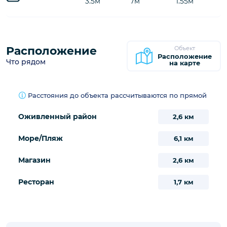
430€
430€
430€
430€
430€
430€
430€
24
25
26
27
28
29
30
430€
430€
430€
430€
430€
430€
430€
31
430€
/
Предварительная бронь
Занято
Бассейн
Информация
Длина
Ширина
Глубина
Бассейн
3.5м
7м
1.55м
Расположение
Объект
Расположение
Что рядом
на карте