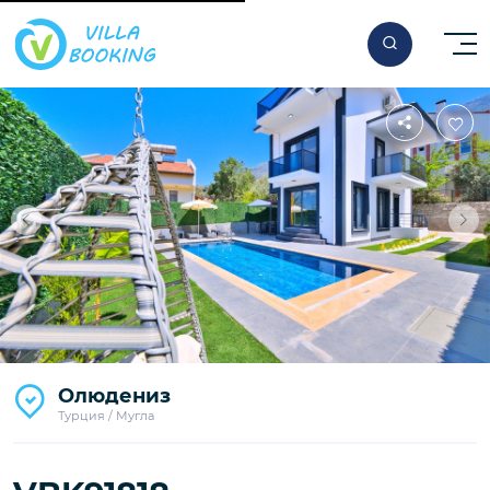
За ночь
Олюдениз
200
€
Турция / Мугла
Начиная от