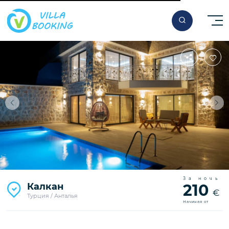
За ночь
Калкан
210
€
Турция / Анталья
Начиная от