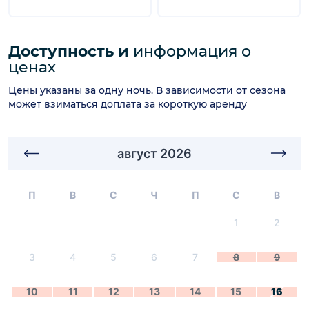
Доступность и
информация о
ценах
Цены указаны за одну ночь. В зависимости от сезона
может взиматься доплата за короткую аренду
август 2026
П
В
С
Ч
П
С
В
1
2
3
4
5
6
7
8
9
10
11
12
13
14
15
16