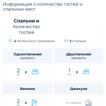
городе Калкан, ждет вас, чтобы подарить вам и вашим
Информация о количестве гостей и
близким незабываемые впечатления от отдыха.
спальных мест
Спальни и
Количество
гостей
4
Гостей могут проживать
2
Спальни
Односпальная
Двуспальная
кровать
кровать
2
1
x
x
шт
шт
Ванные
Джакузи
2
x
Не найдено
шт