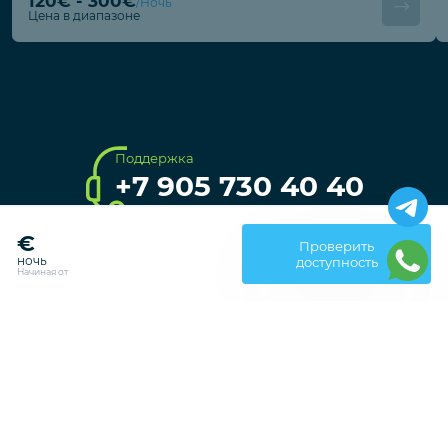
120€ - 300€
/Ночь
Цена в диапазоне
Поддержка
+7 905 730 40 40
€
Проверить
ночь
доступность
Начиная от
Туры от всех туроператоров
на VillaBooking.ru