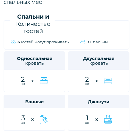
спальных мест
близким незабываемые впечатления от отдыха.
Спальни и
Количество
гостей
6
Гостей могут проживать
3
Спальни
Односпальная
Двуспальная
кровать
кровать
2
2
x
x
шт
шт
Ванные
Джакузи
3
1
x
x
шт
шт