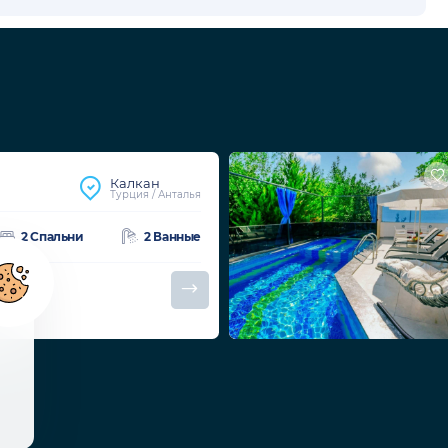
Калкан
Турция / Анталья
2 Спальни
2 Ванные
Ночь