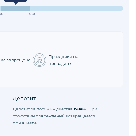
:00
10:00
Праздники не
ние запрещено
проводятся
Депозит
Депозит за порчу имущества
158€
€. При
отсутствии повреждений возвращается
при выезде.