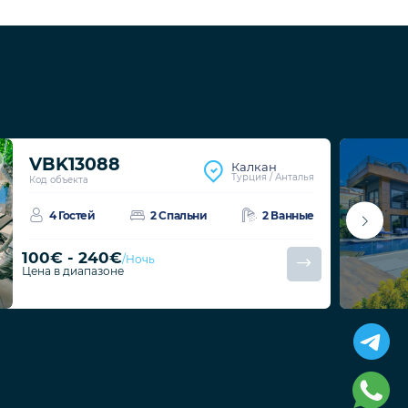
VBK13088
Калкан
Турция / Анталья
Код объекта
4 Гостей
2 Спальни
2 Ванные
100€ - 240€
/Ночь
Цена в диапазоне