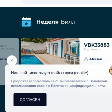
Неделя
Вилл
VBK33883
тхие
ия / Мугла
Код объекта
4 Ванные
4 Гостей
120€ - 300€
/
Наш сайт использует файлы куки (cookie).
Цена в диапазоне
Продолжая использовать сайт, вы соглашаетесь с
Политикой
использования cookie
и
Политикой конфиденциальности.
СОГЛАСЕН