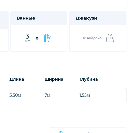
Ванные
Джакузи
3
x
Не найдено
шт
Длина
Ширина
Глубина
3.50м
7м
1.55м