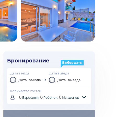
Бронирование
Выбор даты
Дата заезда
Дата выезда
Дата заезда
Дата выезда
Количество гостей
0
0
0
Взрослый,
Ребенок,
Младенец