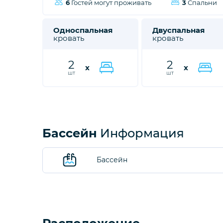
6
Гостей могут проживать
3
Спальни
Односпальная
Двуспальная
кровать
кровать
2
2
x
x
шт
шт
Бассейн
Информация
Бассейн