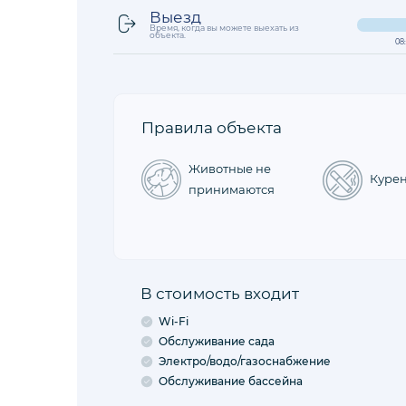
Выезд
Время, когда вы можете выехать из
объекта.
08
Правила объекта
Животные не
Куре
принимаются
В стоимость входит
Wi-Fi
Обслуживание сада
Электро/водо/газоснабжение
Обслуживание бассейна