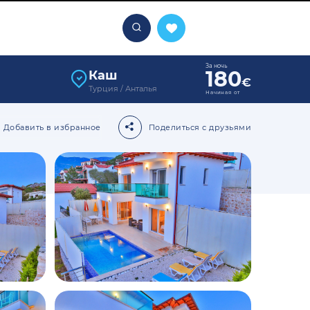
За ночь
180
Каш
€
Турция / Анталья
Начиная от
Добавить в избранное
Поделиться с друзьями