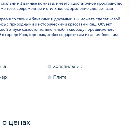
3 спальни и 3 ванные комнаты, имеется достаточное пространство
Кроме того, современное и стильное оформление сделает ваш
 время со своими близкими и друзьями. Вы можете сделать свой
сь с природными и историческими красотами Каш. Объект
 свой отпуск самостоятельно и любят свободу передвижения.
 в городе Каш, ждет вас, чтобы подарить вам и вашим близким
йка
Холодильник
нер
Плита
о ценах