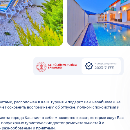
Номер документа:
2023-7-1771
омнатами, расположен в Каш, Турция и подарит Вам незабываемые
хочет сохранить воспоминания об отпуске, полном спокойствия и
екты города Каш таят в себе множество красот, которые ждут Вас
от популярных туристических достопримечательностей и
е разнообразным и приятным.