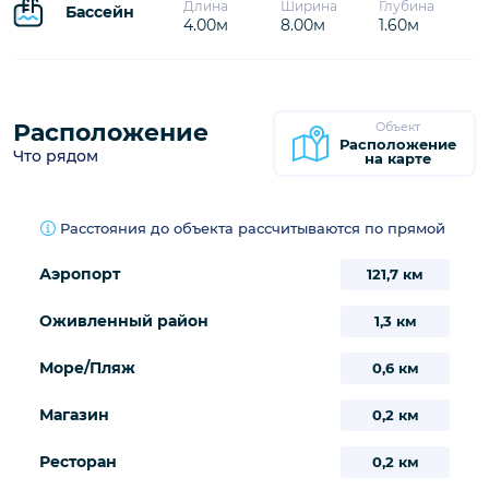
17
18
19
20
21
22
23
28
24
25
26
27
29
30
830€
31
/
Предварительная бронь
Занято
Бассейн
Информация
Длина
Ширина
Глубина
Бассейн
4.00м
8.00м
1.60м
Расположение
Объект