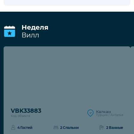
В стоимость входит
Wi-Fi
Обслуживание бассейна
Электро/водо/газоснабжение
Обслуживание сада
Депозит
Депозит за порчу имущества
194€
€. При
отсутствии повреждений возвращается
при выезде.
Неделя
Вилл