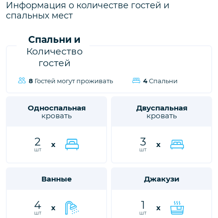
городе Калкан, ждет вас, чтобы подарить вам и вашим
Информация о количестве гостей и
близким незабываемые впечатления от отдыха.
спальных мест
Спальни и
Количество
гостей
8
Гостей могут проживать
4
Спальни
Односпальная
Двуспальная
кровать
кровать
2
3
x
x
шт
шт
Ванные
Джакузи
4
1
x
x
шт
шт