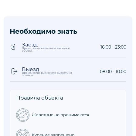
Расположение
Что рядом
на карте
Расстояния до объекта рассчитываются по прямой
Аэропорт
121,7 км
Оживленный район
1,3 км
Море/Пляж
0,6 км
Магазин
0,2 км
Ресторан
0,2 км
Необходимо знать