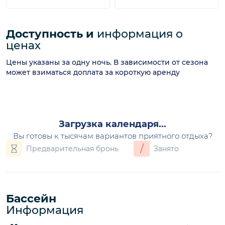
Доступность и
информация о
ценах
Цены указаны за одну ночь. В зависимости от сезона
может взиматься доплата за короткую аренду
август 2026
П
В
С
Ч
П
С
В
1
2
8
3
4
5
6
7
9
830€
10
11
12
13
14
15
16