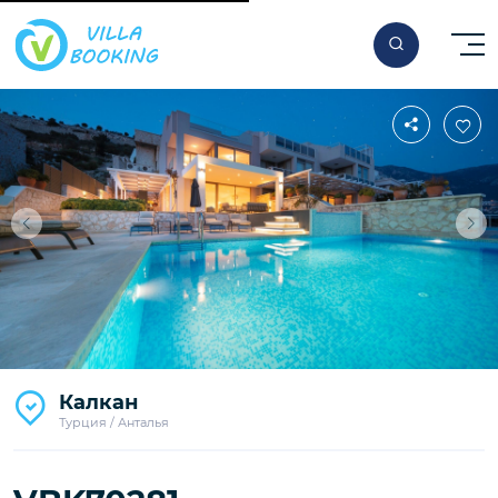
За ночь
Калкан
280
€
Турция / Анталья
Начиная от