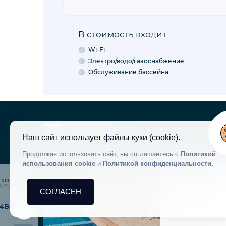
В стоимость входит
Wi-Fi
Электро/водо/газоснабжение
Обслуживание бассейна
Неделя
Вилл
Наш сайт использует файлы куки (cookie).
Продолжая использовать сайт, вы соглашаетесь с
Политикой
использования cookie
и
Политикой конфиденциальности.
VBK33883
тхие
ия / Мугла
Код объекта
СОГЛАСЕН
4 Ванные
4 Гостей