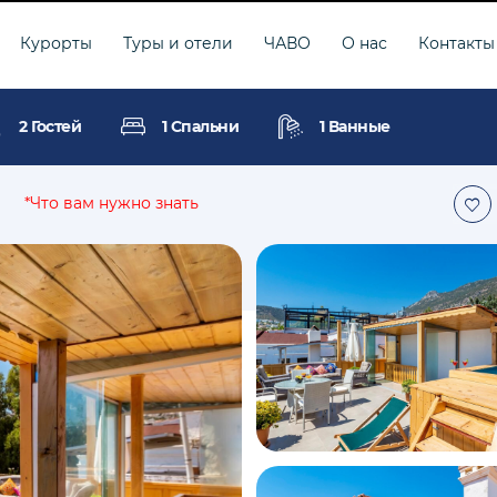
Курорты
Туры и отели
ЧАВО
О нас
Контакты
2 Гостей
1 Спальни
1 Ванные
*Что вам нужно знать