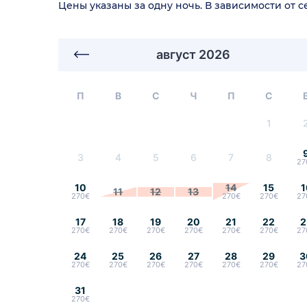
Цены указаны за одну ночь. В зависимости от 
август 2026
П
В
С
Ч
П
С
1
3
4
5
6
7
8
27
10
14
15
1
11
12
13
270€
270€
270€
27
17
18
19
20
21
22
2
270€
270€
270€
270€
270€
270€
27
24
25
26
27
28
29
3
270€
270€
270€
270€
270€
270€
27
31
270€