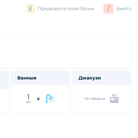
/
Предварительная бронь
Занято
Ванные
Джакузи
1
x
Не найдено
шт