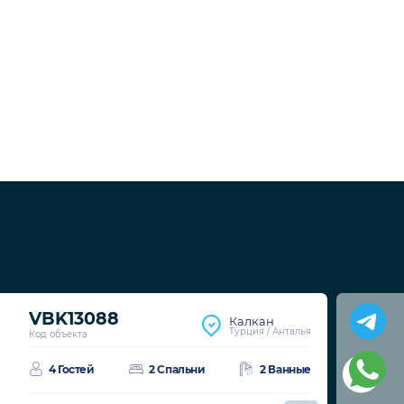
VBK13088
Калкан
Турция / Анталья
Код объекта
4 Гостей
2 Спальни
2 Ванные