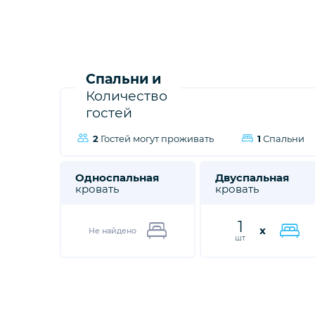
Спальни и
Количество
гостей
2
Гостей могут проживать
1
Спальни
Односпальная
Двуспальная
кровать
кровать
1
x
Не найдено
шт