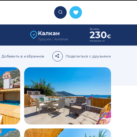
За ночь
230
Калкан
€
Турция / Анталья
Начиная от
Добавить в избранное
Поделиться с друзьями