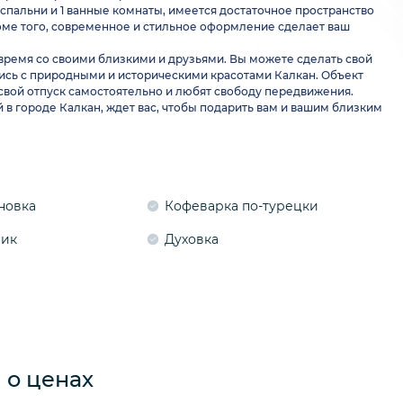
1 спальни и 1 ванные комнаты, имеется достаточное пространство
Кроме того, современное и стильное оформление сделает ваш
 время со своими близкими и друзьями. Вы можете сделать свой
сь с природными и историческими красотами Калкан. Объект
 свой отпуск самостоятельно и любят свободу передвижения.
в городе Калкан, ждет вас, чтобы подарить вам и вашим близким
новка
Кофеварка по-турецки
ник
Духовка
о ценах