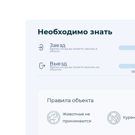
Необходимо знать
Заезд
Время, когда вы можете заехать в
объект.
Выезд
Время, когда вы можете выехать из
объекта.
08
Правила объекта
Животные не
Куре
принимаются