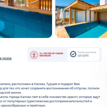
Номер документа:
07-5771
а море
мнатами, расположен в Калкан, Турция и подарит Вам
для тех, кто хочет сохранить воспоминания об отпуске, полном
одской жизни.
екты города Калкан таят в себе множество красот, которые ждут
еко от популярных туристических достопримечательностей и
е разнообразным и приятным.