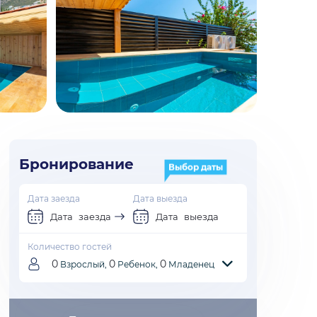
Бронирование
Выбор даты
Дата заезда
Дата выезда
Дата заезда
Дата выезда
Количество гостей
0
0
0
Взрослый,
Ребенок,
Младенец