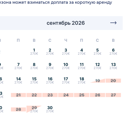
сезона может взиматься доплата за короткую аренду
сентябрь 2026
В
П
В
С
Ч
П
С
В
1
2
3
4
5
6
2
270€
270€
270€
270€
270€
270€
9
7
8
9
10
11
12
13
0€
270€
270€
270€
270€
270€
270€
270€
6
14
15
16
17
18
19
20
0€
270€
270€
270€
270€
270€
3
21
22
23
24
25
26
27
0€
0
29
30
28
0€
270€
270€