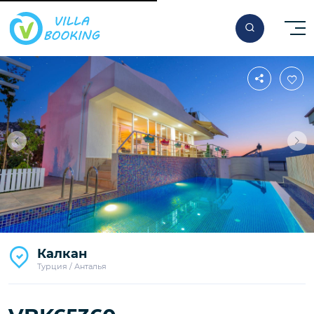
За ночь
Калкан
210
€
Турция / Анталья
Начиная от