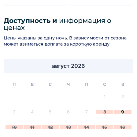
Доступность и
информация о
ценах
Цены указаны за одну ночь. В зависимости от сезона
может взиматься доплата за короткую аренду
август 2026
П
В
С
Ч
П
С
В
1
2
3
4
5
6
7
8
9
10
11
12
13
14
15
16