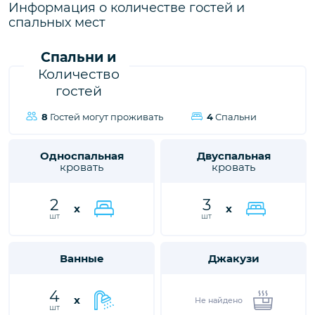
городе Калкан, ждет вас, чтобы подарить вам и вашим
Информация о количестве гостей и
близким незабываемые впечатления от отдыха.
спальных мест
Спальни и
Количество
гостей
8
Гостей могут проживать
4
Спальни
Односпальная
Двуспальная
кровать
кровать
2
3
x
x
шт
шт
Ванные
Джакузи
4
x
Не найдено
шт