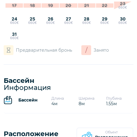
23
17
18
19
20
21
22
660€
24
25
26
27
28
29
30
660€
660€
660€
660€
660€
660€
660€
31
660€
/
Предварительная бронь
Занято
Бассейн
Информация
Длина
Ширина
Глубина
Бассейн
4м
8м
1.55м
Расположение
Объект