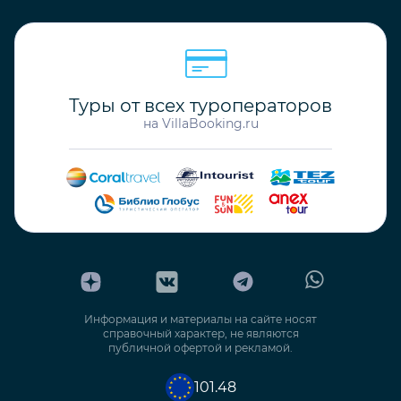
Неделя
Вилл
VBK33883
Калкан
Турция / Анталья
Код объекта
4 Гостей
2 Спальни
2 Ванные
120€ - 300€
/Ночь
Цена в диапазоне