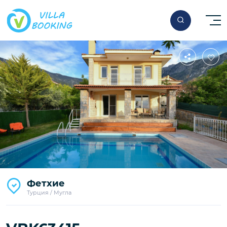
Фетхие
Турция / Мугла