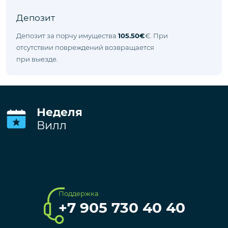
В стоимость входит
Wi-Fi
Обслуживание сада
Электро/водо/газоснабжение
Обслуживание бассейна
Депозит
Депозит за порчу имущества
105.50€
€. При
отсутствии повреждений возвращается
при выезде.