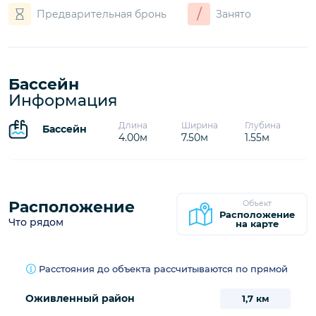
Доступность и
информация о
ценах
Цены указаны за одну ночь. В зависимости от сезона
может взиматься доплата за короткую аренду
Загрузка календаря...
Вы готовы к тысячам вариантов приятного отдыха?
/
Предварительная бронь
Занято
Бассейн
Информация
Длина
Ширина
Глубина
Бассейн
4.00м
7.50м
1.55м