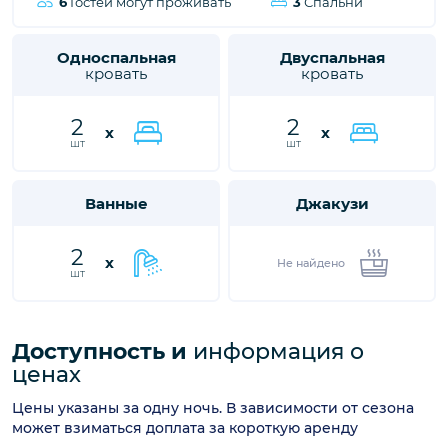
спальных мест
близким незабываемые впечатления от отдыха.
Спальни и
Количество
гостей
6
Гостей могут проживать
3
Спальни
Односпальная
Двуспальная
кровать
кровать
2
2
x
x
шт
шт
Ванные
Джакузи
2
x
Не найдено
шт