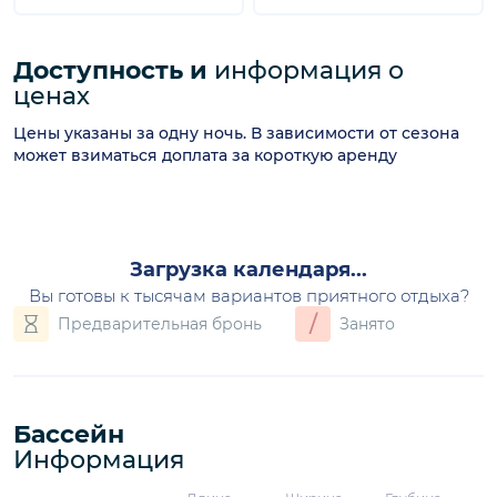
Доступность и
информация о
ценах
Цены указаны за одну ночь. В зависимости от сезона
может взиматься доплата за короткую аренду
август 2026
П
В
С
Ч
П
С
В
1
2
3
4
5
6
7
8
9
16
10
11
12
13
14
15
290€