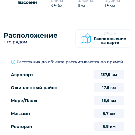
17
18
19
20
21
22
23
290€
290€
290€
290€
290€
290€
290€
24
28
29
30
25
26
27
290€
290€
290€
290€
31
/
Предварительная бронь
Занято
Бассейн
Информация
Длина
Ширина
Глубина
Бассейн
3.50м
10м
1.55м
Расположение
Объект