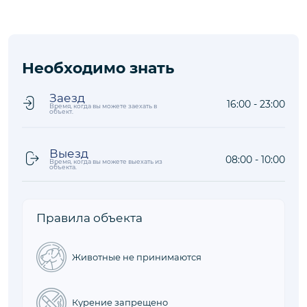
Расположение
Что рядом
на карте
Расстояния до объекта рассчитываются по прямой
Аэропорт
137,5 км
Оживленный район
17,6 км
Море/Пляж
18,6 км
Магазин
6,7 км
Ресторан
6,8 км
Необходимо знать