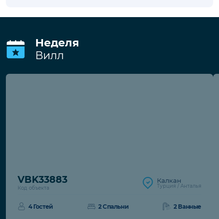
В стоимость входит
Wi-Fi
Обслуживание сада
Электро/водо/газоснабжение
Обслуживание бассейна
Депозит
Депозит за порчу имущества
97€
€. При
отсутствии повреждений возвращается
при выезде.
Неделя
Вилл