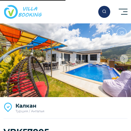
За ночь
Калкан
140
€
Турция / Анталья
Начиная от