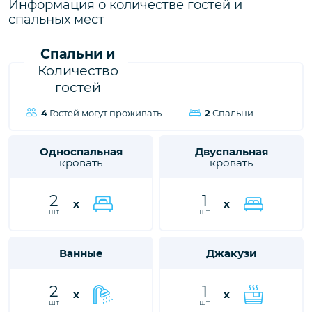
городе Калкан, ждет вас, чтобы подарить вам и вашим
Информация о количестве гостей и
близким незабываемые впечатления от отдыха.
спальных мест
Спальни и
Количество
гостей
4
Гостей могут проживать
2
Спальни
Односпальная
Двуспальная
кровать
кровать
2
1
x
x
шт
шт
Ванные
Джакузи
2
1
x
x
шт
шт