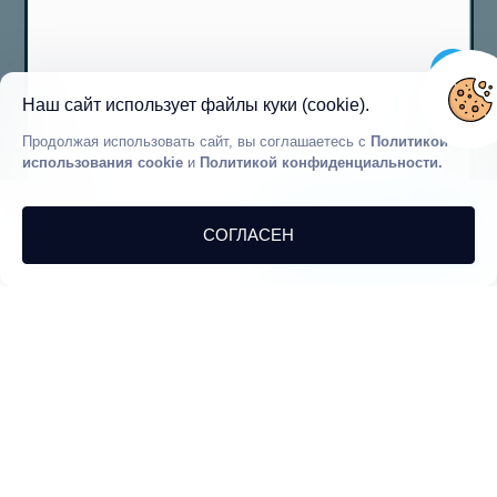
Наш сайт использует файлы куки (cookie).
Продолжая использовать сайт, вы соглашаетесь с
Политикой
использования cookie
и
Политикой конфиденциальности.
VBK33883
Калкан
Турция / Анталья
Код объекта
240€
Проверить
СОГЛАСЕН
ночь
доступность
4 Гостей
2 Спальни
2 Ванные
Начиная от
120€ - 300€
/Ночь
Цена в диапазоне
Поддержка