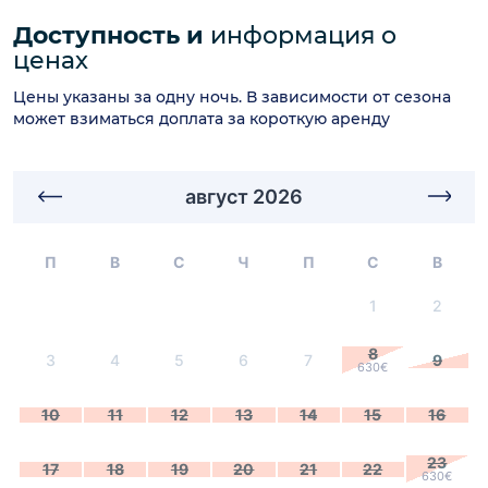
Доступность и
информация о
ценах
Цены указаны за одну ночь. В зависимости от сезона
может взиматься доплата за короткую аренду
август 2026
П
В
С
Ч
П
С
В
1
2
8
3
4
5
6
7
9
630€
10
11
12
13
14
15
16
23
17
18
19
20
21
22
630€