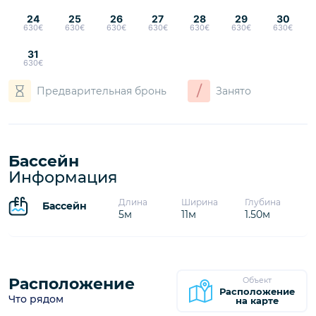
24
25
26
27
28
29
30
630€
630€
630€
630€
630€
630€
630€
31
630€
/
Предварительная бронь
Занято
Бассейн
Информация
Длина
Ширина
Глубина
Бассейн
5м
11м
1.50м
Расположение
Объект
Расположение
Что рядом
на карте