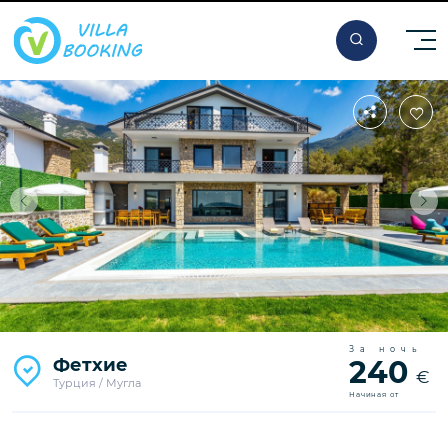
За ночь
Фетхие
240
€
Турция / Мугла
Начиная от