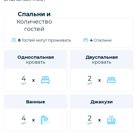
городе Фетхие, ждет вас, чтобы подарить вам и вашим
близким незабываемые впечатления от отдыха.
Спальни и
Количество
гостей
8
Гостей могут проживать
4
Спальни
Односпальная
Двуспальная
кровать
кровать
4
2
x
x
шт
шт
Ванные
Джакузи
4
2
x
x
шт
шт