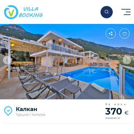
За ночь
Калкан
370
€
Турция / Анталья
Начиная от