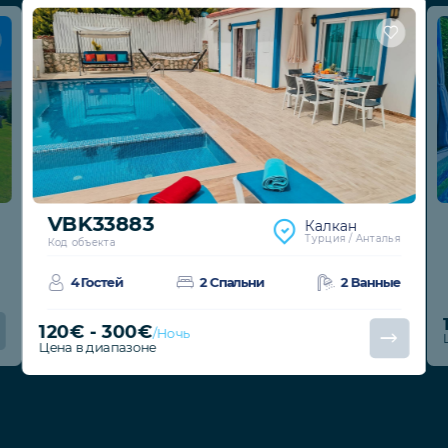
VBK33883
Калкан
Турция / Анталья
Код объекта
4 Гостей
2 Спальни
2 Ванные
120€ - 300€
/Ночь
Цена в диапазоне