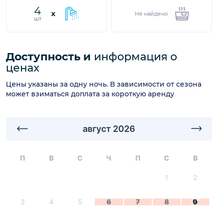
4
x
Не найдено
шт
Доступность и
информация о
ценах
Цены указаны за одну ночь. В зависимости от сезона
может взиматься доплата за короткую аренду
август 2026
П
В
С
Ч
П
С
В
1
2
3
4
5
6
7
8
9