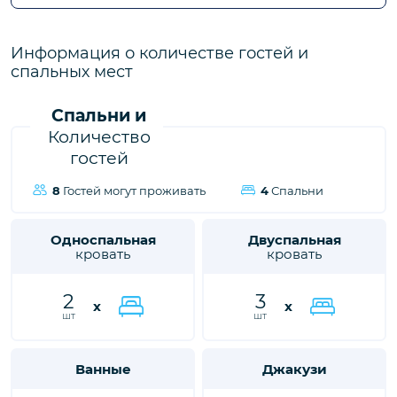
городе Калкан, ждет вас, чтобы подарить вам и вашим
близким незабываемые впечатления от отдыха.
Информация о количестве гостей и
спальных мест
Спальни и
Количество
гостей
8
Гостей могут проживать
4
Спальни
Односпальная
Двуспальная
кровать
кровать
2
3
x
x
шт
шт
Ванные
Джакузи