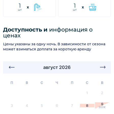
1
1
x
x
шт
шт
Доступность и
информация о
ценах
Цены указаны за одну ночь. В зависимости от сезона
может взиматься доплата за короткую аренду
август 2026
П
В
С
Ч
П
С
В
1
2
9
3
4
5
6
7
8
300€