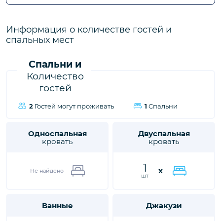
городе Калкан, ждет вас, чтобы подарить вам и вашим
близким незабываемые впечатления от отдыха.
Информация о количестве гостей и
спальных мест
Спальни и
Количество
гостей
2
Гостей могут проживать
1
Спальни
Односпальная
Двуспальная
кровать
кровать
1
x
Не найдено
шт
Ванные
Джакузи