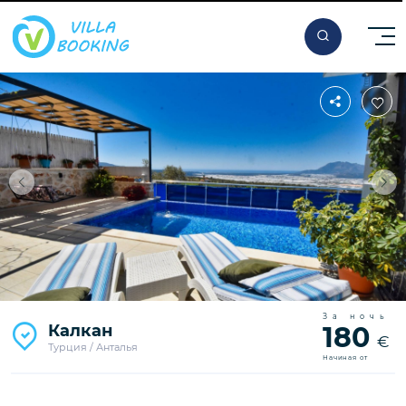
За ночь
Калкан
180
€
Турция / Анталья
Начиная от