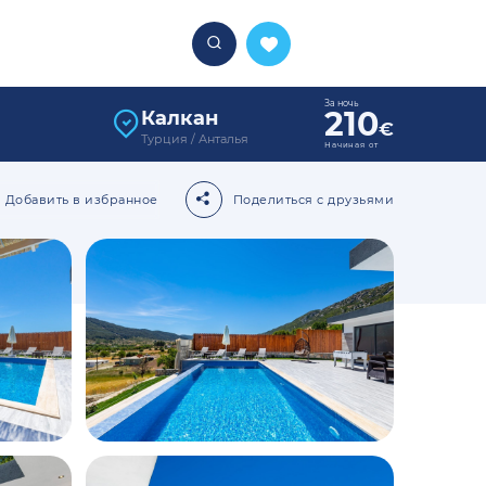
За ночь
210
Калкан
€
Турция / Анталья
Начиная от
Добавить в избранное
Поделиться с друзьями