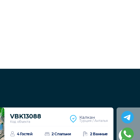
VBK13088
Калкан
Турция / Анталья
Код объекта
4 Гостей
2 Спальни
2 Ванные