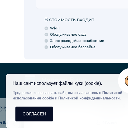
В стоимость входит
Wi-Fi
Обслуживание сада
Электро/водо/газоснабжение
Обслуживание бассейна
Неделя
Вилл
Наш сайт использует файлы куки (cookie).
Продолжая использовать сайт, вы соглашаетесь с
Политикой
использования cookie
и
Политикой конфиденциальности.
VBK33883
тхие
ия / Мугла
Код объекта
СОГЛАСЕН
4 Ванные
4 Гостей