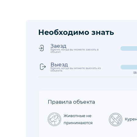
Необходимо знать
Заезд
Время, когда вы можете заехать в
объект.
Выезд
Время, когда вы можете выехать из
объекта.
08
Правила объекта
Животные не
Куре
принимаются