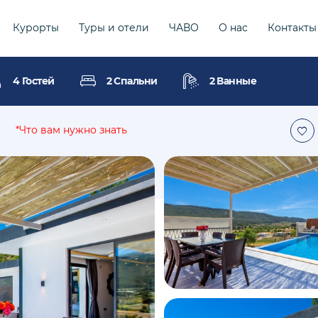
Курорты
Туры и отели
ЧАВО
О нас
Контакты
4 Гостей
2 Спальни
2 Ванные
*Что вам нужно знать