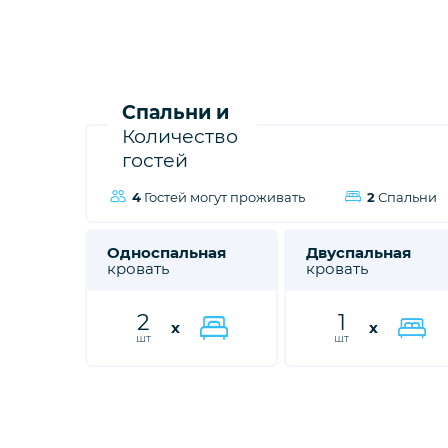
Спальни и
Количество
гостей
4
Гостей могут проживать
2
Спальни
Односпальная
Двуспальная
кровать
кровать
2
1
x
x
шт
шт