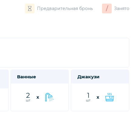
/
Предварительная бронь
Занято
Ванные
Джакузи
2
1
x
x
шт
шт