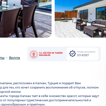
Номер документа:
07-8787
ллы
Вилла
омнатами, расположен в Калкан, Турция и подарит Вам
для тех, кто хочет сохранить воспоминания об отпуске, полном
одской жизни.
екты города Калкан таят в себе множество красот, которые ждут
еко от популярных туристических достопримечательностей и
е разнообразным и приятным.