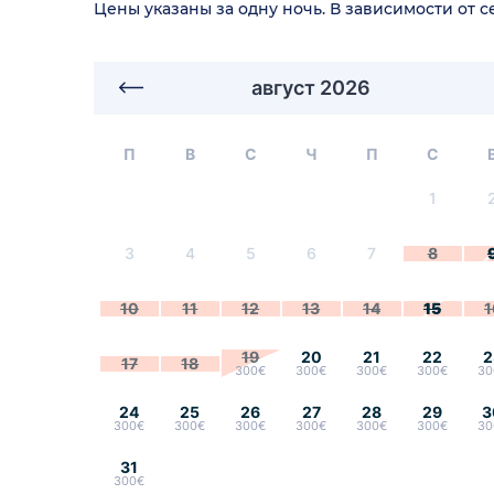
Цены указаны за одну ночь. В зависимости от 
август 2026
П
В
С
Ч
П
С
1
3
4
5
6
7
8
10
11
12
13
14
15
1
19
20
21
22
2
17
18
300€
300€
300€
300€
30
24
25
26
27
28
29
3
300€
300€
300€
300€
300€
300€
30
31
300€