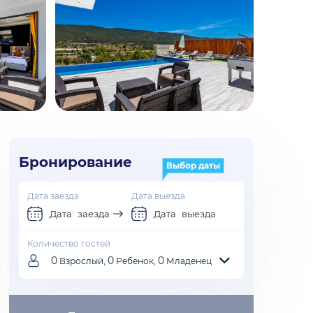
Бронирование
Выбор даты
Дата заезда
Дата выезда
Дата заезда
Дата выезда
Количество гостей
0
0
0
Взрослый,
Ребенок,
Младенец