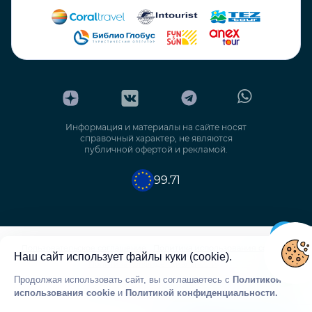
Информация и материалы на сайте носят
справочный характер, не являются
публичной офертой и рекламой.
99.71
Пользовательское соглашение
Политика использования cookie
Наш сайт использует файлы куки (cookie).
Политика конфиденциальности
Продолжая использовать сайт, вы соглашаетесь с
Политикой
Политика обработки персональных данных
использования cookie
и
Политикой конфиденциальности.
Согласие на обработку персональных данных