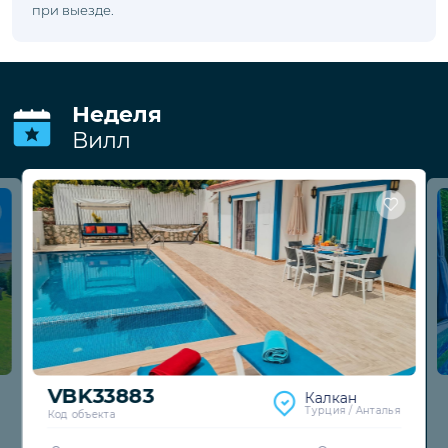
при выезде.
Неделя
Вилл
VBK33883
Калкан
Турция / Анталья
Код объекта