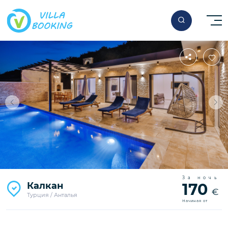
За ночь
Калкан
170
€
Турция / Анталья
Начиная от