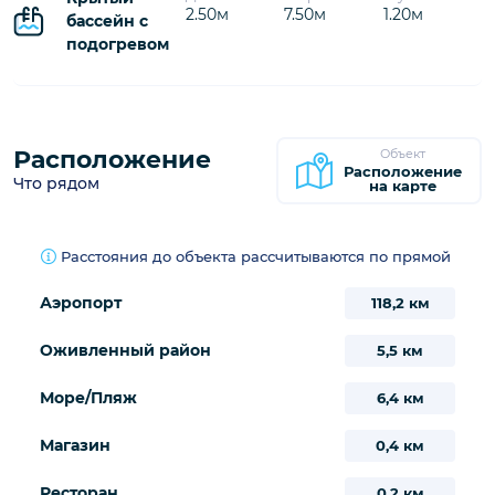
2.50м
7.50м
1.20м
бассейн с
подогревом
Расположение
Объект
Расположение
Что рядом
на карте
Расстояния до объекта рассчитываются по прямой
Аэропорт
118,2 км
Оживленный район
5,5 км
Море/Пляж
6,4 км
Магазин
0,4 км
Ресторан
0,2 км