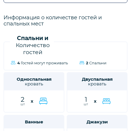
городе Калкан, ждет вас, чтобы подарить вам и вашим
близким незабываемые впечатления от отдыха.
Информация о количестве гостей и
спальных мест
Спальни и
Количество
гостей
4
Гостей могут проживать
2
Спальни
Односпальная
Двуспальная
кровать
кровать
2
1
x
x
шт
шт
Ванные
Джакузи