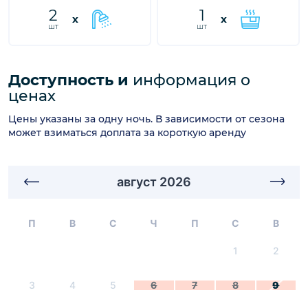
2
1
x
x
шт
шт
Доступность и
информация о
ценах
Цены указаны за одну ночь. В зависимости от сезона
может взиматься доплата за короткую аренду
август 2026
П
В
С
Ч
П
С
В
1
2
3
4
5
6
7
8
9