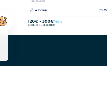
Турция / Анталья
2 Спальни
2 Ванные
Ночь
ing
Курорты
Бодрум
Калкан
Каш
Фетхие