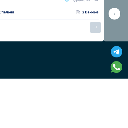
Турция / Анталья
Код объекта
4 Гостей
2 Спальни
2 Ванные
100€ - 240€
/Ночь
Цена в диапазоне
Юридическая информация
Пользовательское соглашение
Политика использования cookie
Политика конфиденциальности
Политика обработки персональных данных