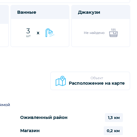
Ванные
Джакузи
3
x
Не найдено
шт
Объект
Расположение на карте
рямой
Оживленный район
1,3 км
Магазин
0,2 км