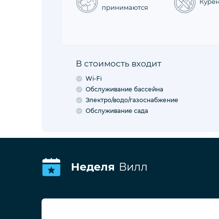
Куре
принимаются
В стоимость входит
Wi-Fi
Обслуживание бассейна
Электро/водо/газоснабжение
Обслуживание сада
Неделя
Вилл
VBK33883
тхие