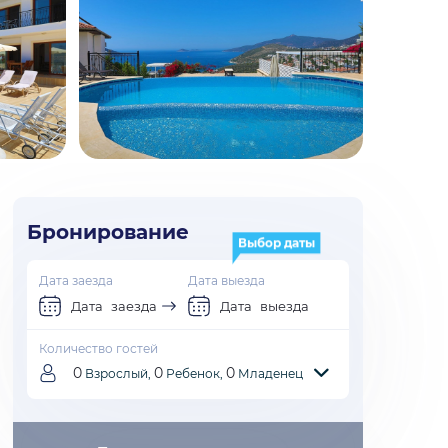
Бронирование
Выбор даты
Дата заезда
Дата выезда
Дата заезда
Дата выезда
Количество гостей
0
0
0
Взрослый,
Ребенок,
Младенец