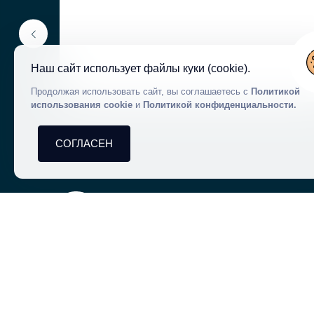
ия / Мугла
Код объекта
4 Ванные
4 Гостей
120€ - 300€
/
Наш сайт использует файлы куки (cookie).
Цена в диапазоне
Продолжая использовать сайт, вы соглашаетесь с
Политикой
использования cookie
и
Политикой конфиденциальности.
СОГЛАСЕН
Villabook
О нас
Контакты
Информация и материалы на
сайте носят справочный характер,
Чаво
не являются публичной офертой и
рекламой.