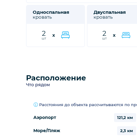
Односпальная
Двуспальная
кровать
кровать
2
2
x
x
шт
шт
Расположение
Что рядом
Расстояния до объекта рассчитываются по п
Аэропорт
121,2 км
Море/Пляж
2,3 км