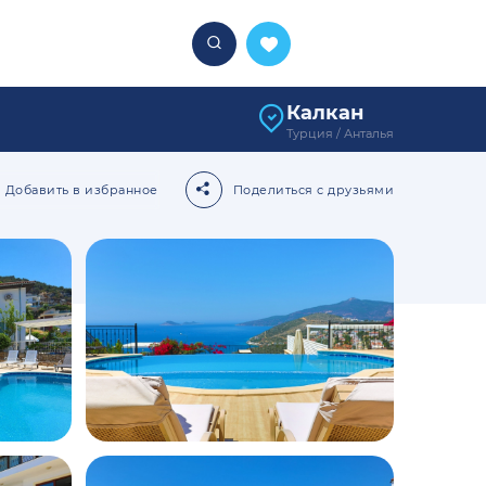
За ночь
160
Калкан
€
Турция / Анталья
Начиная от
Добавить в избранное
Поделиться с друзьями