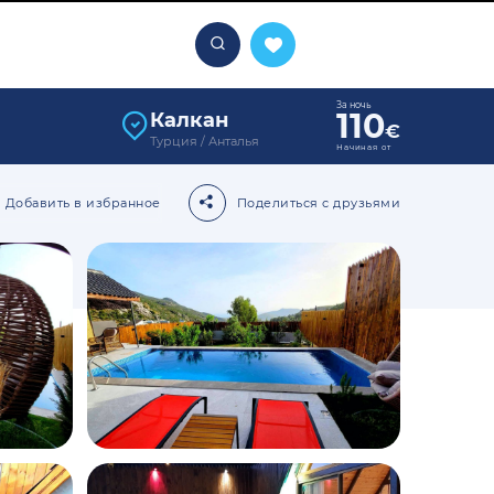
За ночь
110
Калкан
€
Турция / Анталья
Начиная от
Добавить в избранное
Поделиться с друзьями