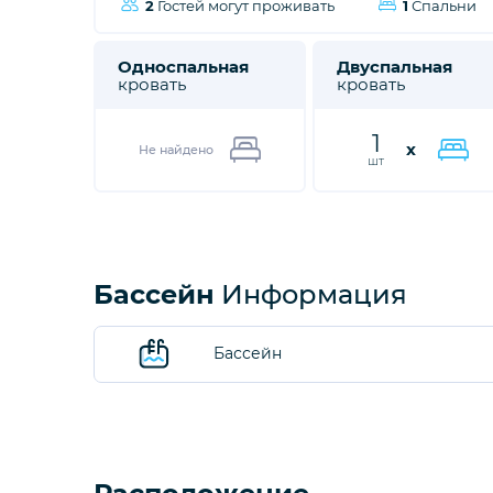
2
Гостей могут проживать
1
Спальни
Односпальная
Двуспальная
кровать
кровать
1
x
Не найдено
шт
Бассейн
Информация
Бассейн