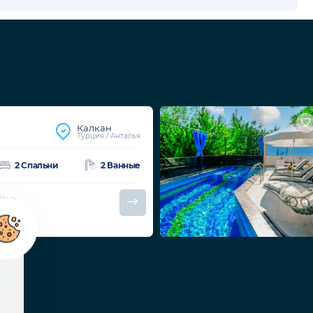
Калкан
Турция / Анталья
2 Спальни
2 Ванные
Ночь