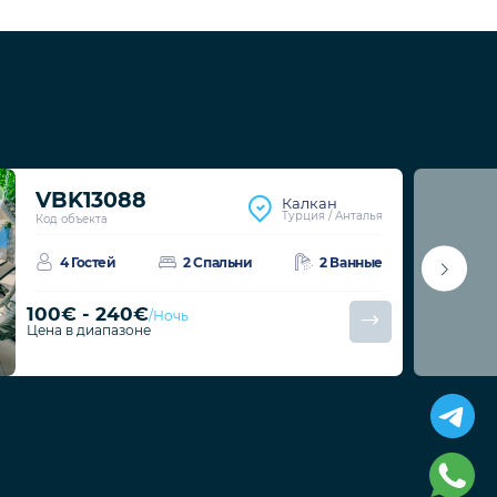
VBK13088
Калкан
Турция / Анталья
Код объекта
4 Гостей
2 Спальни
2 Ванные
100€ - 240€
/Ночь
Цена в диапазоне