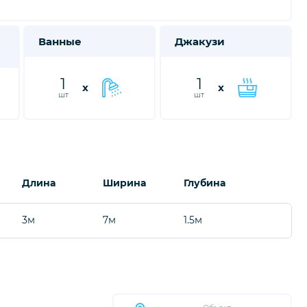
Ванные
Джакузи
1
1
x
x
шт
шт
Длина
Ширина
Глубина
3м
7м
1.5м