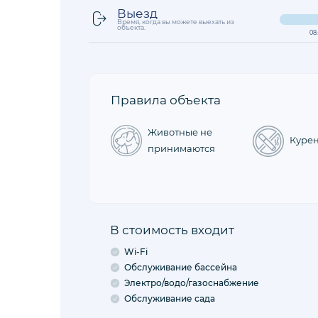
Выезд
Время, когда вы можете выехать из
объекта.
08
Правила объекта
Животные не
Куре
принимаются
В стоимость входит
Wi-Fi
Обслуживание бассейна
Электро/водо/газоснабжение
Обслуживание сада