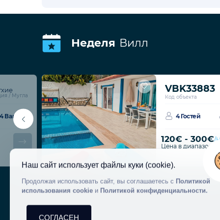
Неделя
Вилл
VBK33883
тхие
ия / Мугла
Код объекта
4 Ванные
4 Гостей
120€ - 300€
/
Наш сайт использует файлы куки (cookie).
Цена в диапазоне
Продолжая использовать сайт, вы соглашаетесь с
Политикой
использования cookie
и
Политикой конфиденциальности.
СОГЛАСЕН