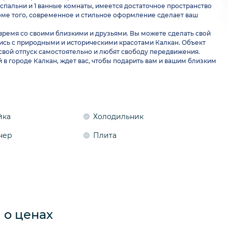
1 спальни и 1 ванные комнаты, имеется достаточное пространство
Кроме того, современное и стильное оформление сделает ваш
 время со своими близкими и друзьями. Вы можете сделать свой
сь с природными и историческими красотами Калкан. Объект
 свой отпуск самостоятельно и любят свободу передвижения.
в городе Калкан, ждет вас, чтобы подарить вам и вашим близким
йка
Холодильник
нер
Плита
о ценах