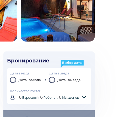
Бронирование
Выбор даты
Дата заезда
Дата выезда
Дата заезда
Дата выезда
Количество гостей
0
0
0
Взрослый,
Ребенок,
Младенец