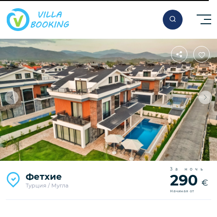
За ночь
Фетхие
290
€
Турция / Мугла
Начиная от