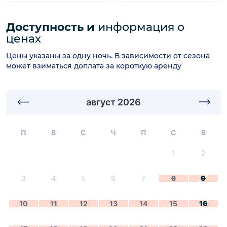
Доступность и
информация о
ценах
Цены указаны за одну ночь. В зависимости от сезона
может взиматься доплата за короткую аренду
август 2026
П
В
С
Ч
П
С
В
1
2
3
4
5
6
7
8
9
10
11
12
13
14
15
16