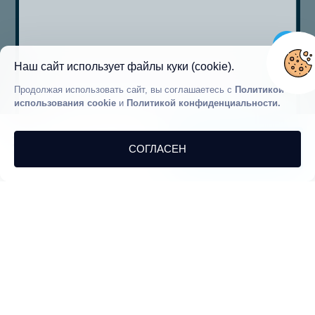
Наш сайт использует файлы куки (cookie).
Продолжая использовать сайт, вы соглашаетесь с
Политикой
использования cookie
и
Политикой конфиденциальности.
VBK33883
Калкан
290€
Турция / Анталья
Код объекта
Проверить
СОГЛАСЕН
ночь
доступность
Начиная от
4 Гостей
2 Спальни
2 Ванные
120€ - 300€
/Ночь
Цена в диапазоне
Поддержка