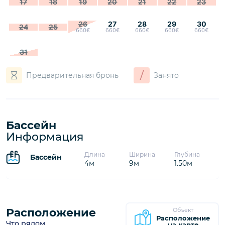
17
18
19
20
21
22
23
26
27
28
29
30
24
25
660€
660€
660€
660€
660€
31
/
Предварительная бронь
Занято
Бассейн
Информация
Длина
Ширина
Глубина
Бассейн
4м
9м
1.50м
Расположение
Объект
Расположение
Что рядом
на карте