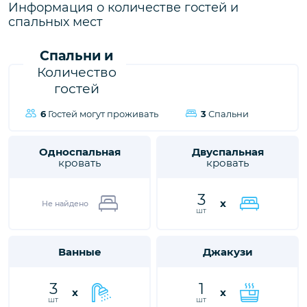
Информация о количестве гостей и
близким незабываемые впечатления от отдыха.
спальных мест
Спальни и
Количество
гостей
6
Гостей могут проживать
3
Спальни
Односпальная
Двуспальная
кровать
кровать
3
x
Не найдено
шт
Ванные
Джакузи
3
1
x
x
шт
шт