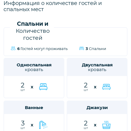
городе Калкан, ждет вас, чтобы подарить вам и вашим
Информация о количестве гостей и
близким незабываемые впечатления от отдыха.
спальных мест
Спальни и
Количество
гостей
6
Гостей могут проживать
3
Спальни
Односпальная
Двуспальная
кровать
кровать
2
2
x
x
шт
шт
Ванные
Джакузи
3
2
x
x
шт
шт