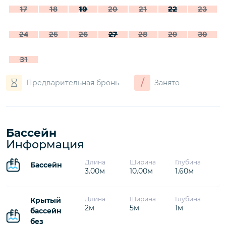
17
18
19
20
21
22
23
24
25
26
27
28
29
30
31
/
Предварительная бронь
Занято
Бассейн
Информация
Длина
Ширина
Глубина
Бассейн
3.00м
10.00м
1.60м
Длина
Ширина
Глубина
Крытый
2м
5м
1м
бассейн
без