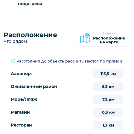
подогрева
Расположение
Объект
Расположение
Что рядом
на карте
Расстояния до объекта рассчитываются по прямой
Аэропорт
115,5 км
Оживленный район
6,3 км
Море/Пляж
7,2 км
Магазин
0,3 км
Ресторан
1,3 км