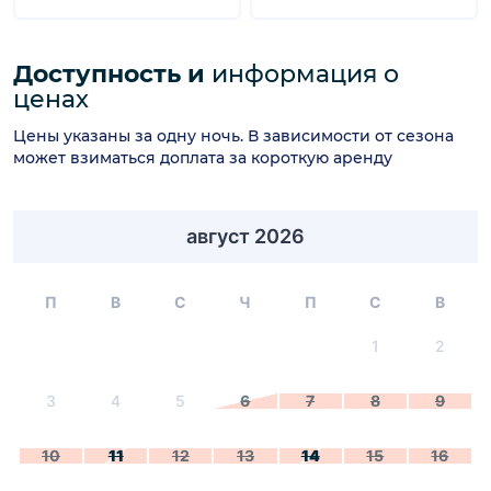
Доступность и
информация о
ценах
Цены указаны за одну ночь. В зависимости от сезона
может взиматься доплата за короткую аренду
август 2026
П
В
С
Ч
П
С
В
1
2
3
4
5
6
7
8
9
10
11
12
13
14
15
16