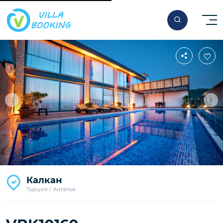
За ночь
Калкан
190
€
Турция / Анталья
Начиная от